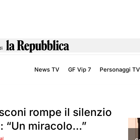
di
News TV
GF Vip 7
Personaggi TV
usconi rompe il silenzio
e: “Un miracolo…”
al