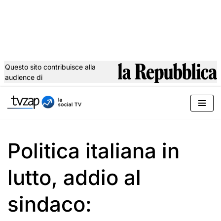
Questo sito contribuisce alla
audience di
Vai
al
contenuto
Politica italiana in
lutto, addio al
sindaco: