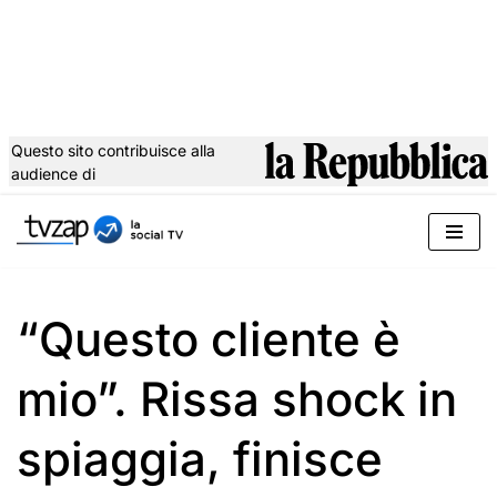
Questo sito contribuisce alla
audience di
Vai
al
contenuto
“Questo cliente è
mio”. Rissa shock in
spiaggia, finisce