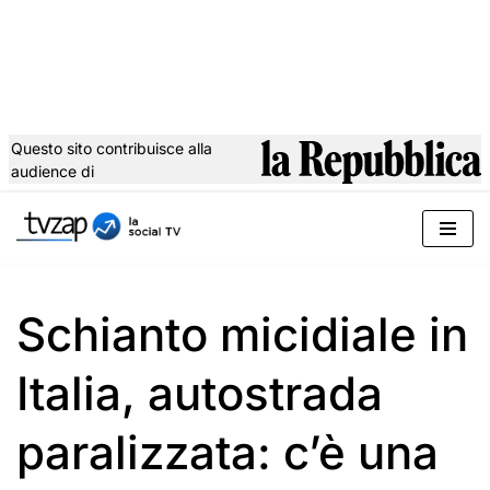
Questo sito contribuisce alla
audience di
Vai
al
contenuto
Schianto micidiale in
Italia, autostrada
paralizzata: c’è una