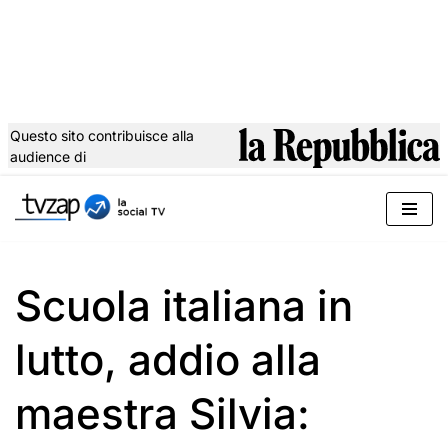
Questo sito contribuisce alla
audience di
Vai
al
contenuto
Scuola italiana in
lutto, addio alla
maestra Silvia: