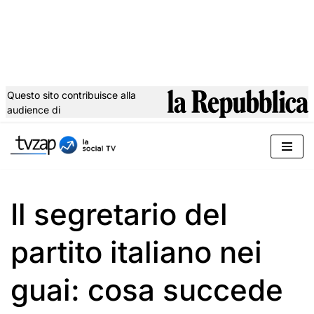
Questo sito contribuisce alla
audience di
Vai
al
contenuto
Il segretario del
partito italiano nei
guai: cosa succede