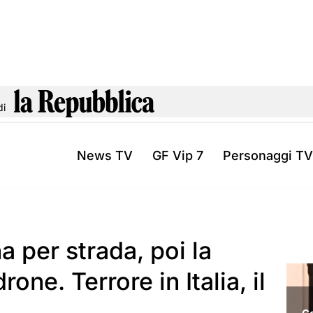
di
News TV
GF Vip 7
Personaggi TV
 per strada, poi la
rone. Terrore in Italia, il