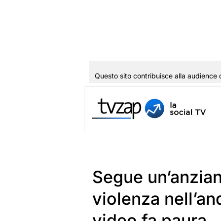
Questo sito contribuisce alla audience 
Vai
al
contenuto
Segue un’anziana
violenza nell’and
video fa paura