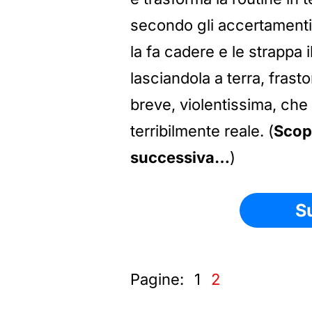
secondo gli accertamenti
la fa cadere e le strappa i
lasciandola a terra, fras
breve, violentissima, che
terribilmente reale. (
Scopr
successiva…
)
S
Pagine:
1
2