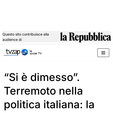
Questo sito contribuisce alla
audience di
Vai
al
contenuto
“Si è dimesso”.
Terremoto nella
politica italiana: la