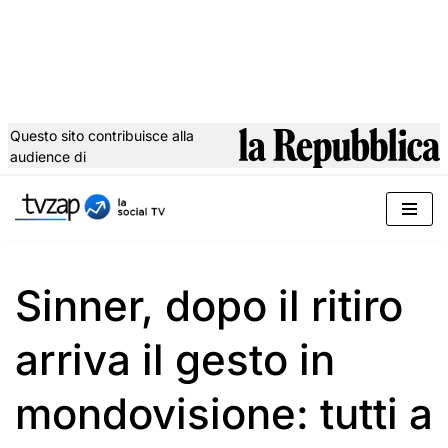
Questo sito contribuisce alla
audience di
Vai
al
contenuto
Sinner, dopo il ritiro
arriva il gesto in
mondovisione: tutti a