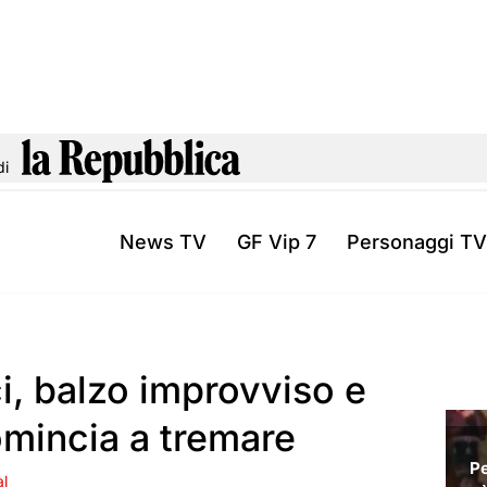
di
News TV
GF Vip 7
Personaggi TV
i, balzo improvviso e
omincia a tremare
al