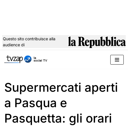
Questo sito contribuisce alla
audience di
Vai
al
contenuto
Supermercati aperti
a Pasqua e
Pasquetta: gli orari