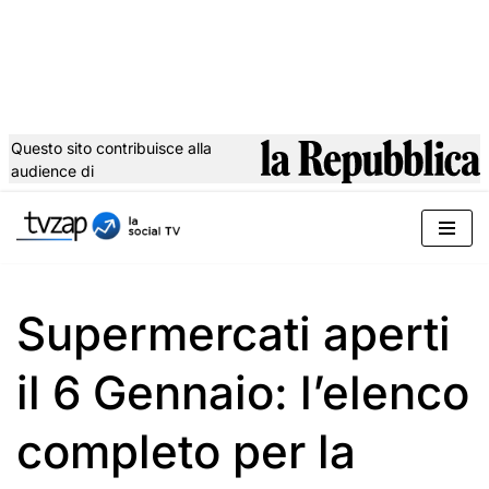
Questo sito contribuisce alla
audience di
Vai
al
contenuto
Supermercati aperti
il 6 Gennaio: l’elenco
completo per la