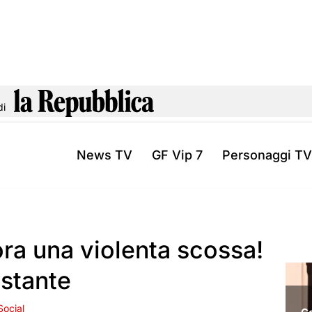
di
News TV
GF Vip 7
Personaggi TV
ra una violenta scossa!
stante
Social