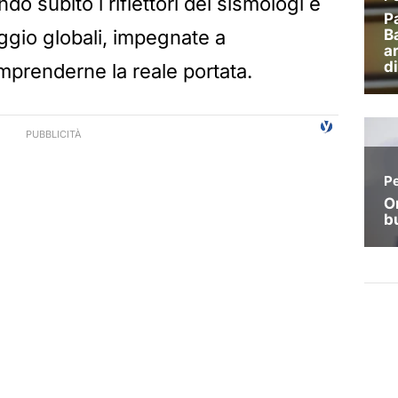
 subito i riflettori dei sismologi e
ggio globali, impegnate a
omprenderne la reale portata.