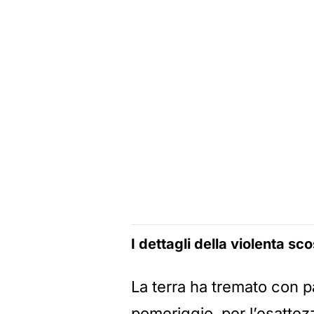
I dettagli della violenta sc
La terra ha tremato con pa
pomeriggio, per l’esattezz