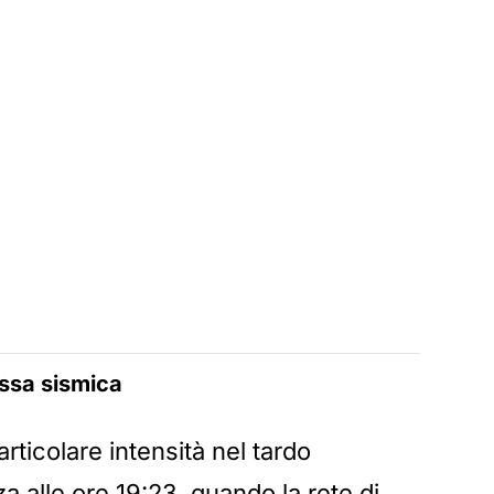
ossa sismica
rticolare intensità nel tardo
a alle ore 19:23, quando la rete di