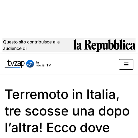
Questo sito contribuisce alla
audience di
Vai
al
contenuto
Terremoto in Italia,
tre scosse una dopo
l’altra! Ecco dove