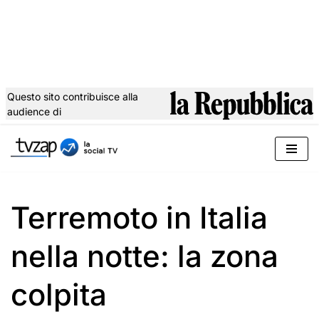
Questo sito contribuisce alla
audience di
Vai
al
contenuto
Terremoto in Italia
nella notte: la zona
colpita