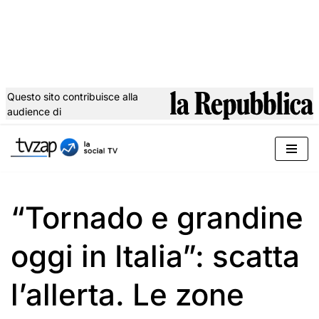
Questo sito contribuisce alla
audience di
Vai
al
contenuto
“Tornado e grandine
oggi in Italia”: scatta
l’allerta. Le zone