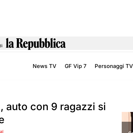
di
News TV
GF Vip 7
Personaggi TV
a, auto con 9 ragazzi si
e
al