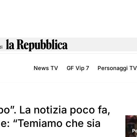
di
News TV
GF Vip 7
Personaggi TV
o”. La notizia poco fa,
oce: “Temiamo che sia