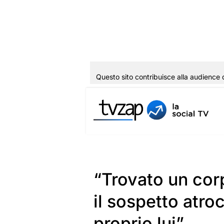
Questo sito contribuisce alla audience 
Vai
al
contenuto
“Trovato un corp
il sospetto atr
proprio lui”