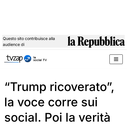
Questo sito contribuisce alla
audience di
Vai
al
contenuto
“Trump ricoverato”,
la voce corre sui
social. Poi la verità