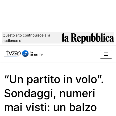
Questo sito contribuisce alla
audience di
Vai
al
contenuto
“Un partito in volo”.
Sondaggi, numeri
mai visti: un balzo