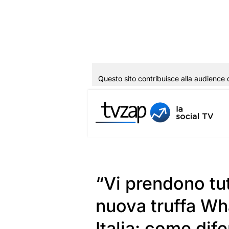
Questo sito contribuisce alla audience 
Vai
al
contenuto
“Vi prendono tut
nuova truffa Wh
Italia: come dif