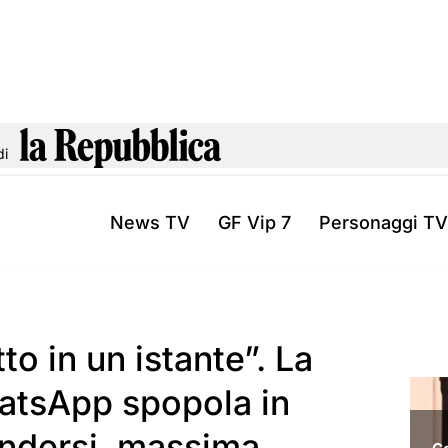
di
News TV
GF Vip 7
Personaggi TV
to in un istante”. La
atsApp spopola in
endersi, massima