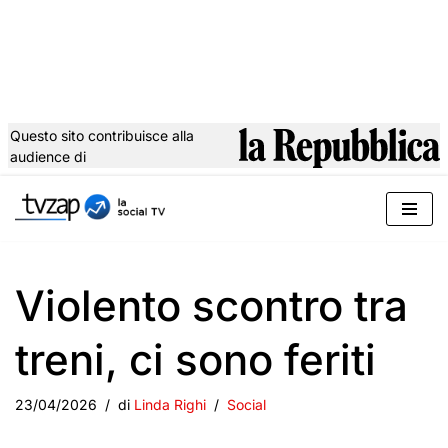
Questo sito contribuisce alla
audience di
Vai
al
contenuto
Violento scontro tra
treni, ci sono feriti
23/04/2026
di
Linda Righi
Social