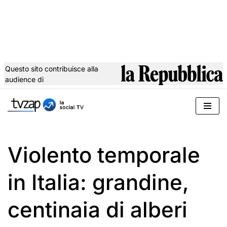
Questo sito contribuisce alla
audience di
Vai
al
contenuto
Violento temporale
in Italia: grandine,
centinaia di alberi