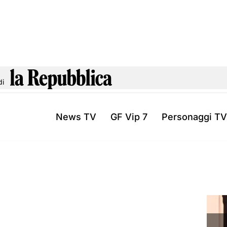
di
News TV
GF Vip 7
Personaggi TV