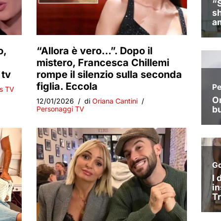
o,
“Allora è vero…”. Dopo il
mistero, Francesca Chillemi
 tv
rompe il silenzio sulla seconda
figlia. Eccola
s TV
12/01/2026
di
Oriana Cantini
Personaggi TV