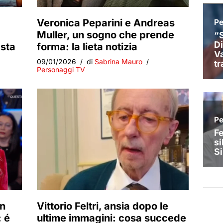
Veronica Peparini e Andreas
Muller, un sogno che prende
 sta
forma: la lieta notizia
09/01/2026
di
Sabrina Mauro
Personaggi TV
in
Vittorio Feltri, ansia dopo le
: é
ultime immagini: cosa succede