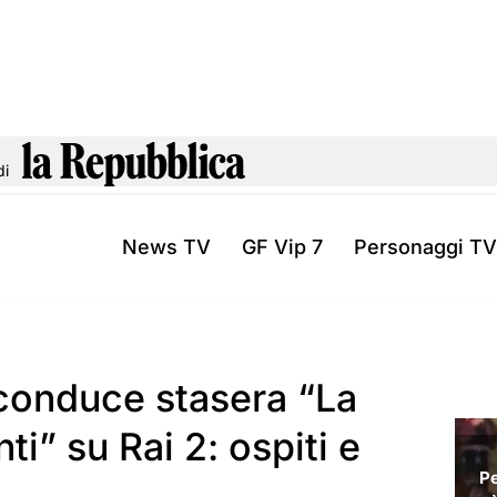
di
News TV
GF Vip 7
Personaggi TV
conduce stasera “La
ti” su Rai 2: ospiti e