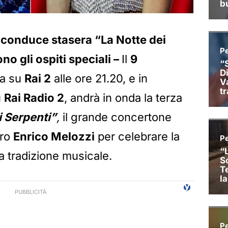
conduce stasera “La Notte dei
no gli ospiti speciali –
Il
9
ta su
Rai 2
alle ore 21.20, e in
u
Rai Radio 2
, andrà in onda la terza
i Serpenti”
,
il grande concertone
tro
Enrico Melozzi
per celebrare la
a tradizione musicale.