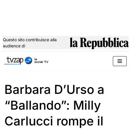
Questo sito contribuisce alla
audience di
Vai
al
contenuto
Barbara D’Urso a
“Ballando”: Milly
Carlucci rompe il