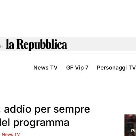
di
News TV
GF Vip 7
Personaggi TV
o: addio per sempre
 del programma
News TV