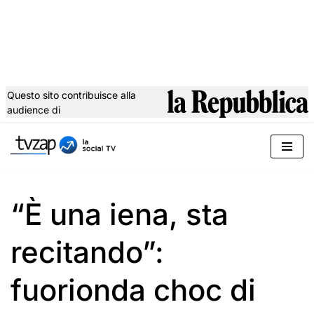
Questo sito contribuisce alla
audience di
Vai
al
contenuto
“È una iena, sta
recitando”:
fuorionda choc di