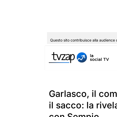
Questo sito contribuisce alla audience 
Vai
al
contenuto
Garlasco, il co
il sacco: la rive
con Sempio