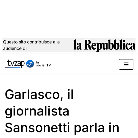
Questo sito contribuisce alla
audience di
Vai
al
contenuto
Garlasco, il
giornalista
Sansonetti parla in