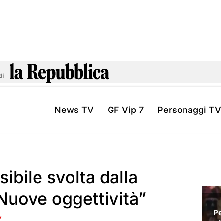
di
News TV
GF Vip 7
Personaggi TV
sibile svolta dalla
“Nuove oggettività”
V