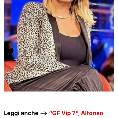
Leggi anche –>
“GF Vip 7”, Alfonso