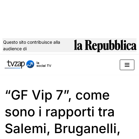
Questo sito contribuisce alla
audience di
Vai
al
contenuto
“GF Vip 7”, come
sono i rapporti tra
Salemi, Bruganelli,