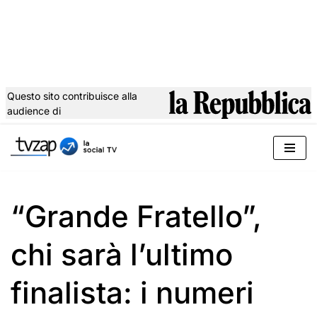
Questo sito contribuisce alla
audience di
Vai
al
contenuto
“Grande Fratello”,
chi sarà l’ultimo
finalista: i numeri