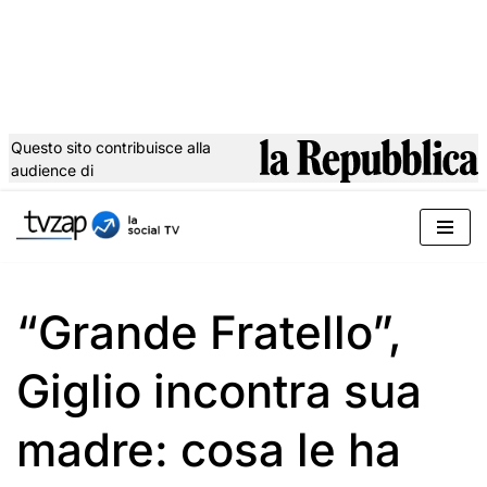
Questo sito contribuisce alla
audience di
Vai
al
contenuto
“Grande Fratello”,
Giglio incontra sua
madre: cosa le ha