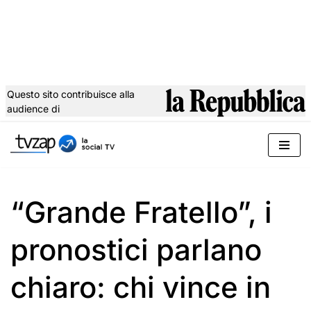
Questo sito contribuisce alla
audience di
Vai
al
contenuto
“Grande Fratello”, i
pronostici parlano
chiaro: chi vince in