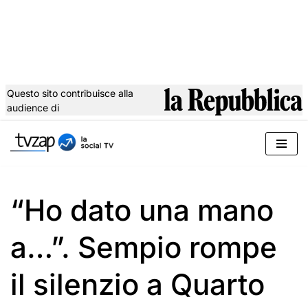
Questo sito contribuisce alla
audience di
Vai
al
contenuto
“Ho dato una mano
a…”. Sempio rompe
il silenzio a Quarto