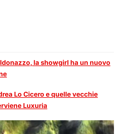
ldonazzo, la showgirl ha un nuovo
one
drea Lo Cicero e quelle vecchie
erviene Luxuria