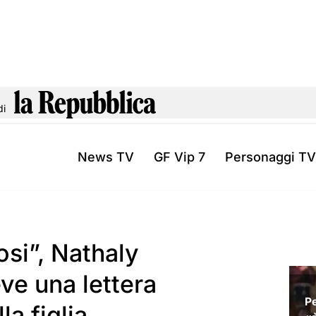
di
News TV
GF Vip 7
Personaggi TV
osi”, Nathaly
ve una lettera
a figlia