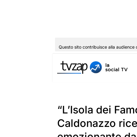
Questo sito contribuisce alla audience 
Vai
al
contenuto
“L’Isola dei Fam
Caldonazzo rice
emozionante dall