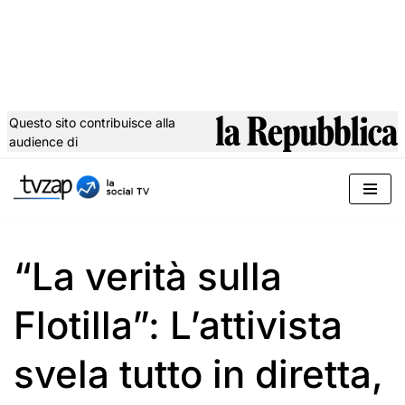
Questo sito contribuisce alla
audience di
Vai
al
contenuto
“La verità sulla
Flotilla”: L’attivista
svela tutto in diretta,