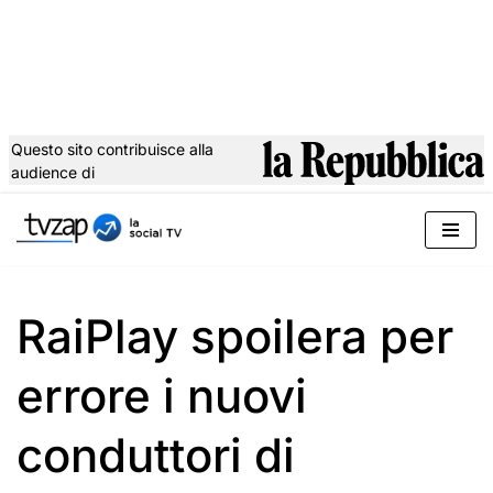
Questo sito contribuisce alla
audience di
Vai
al
contenuto
RaiPlay spoilera per
errore i nuovi
conduttori di