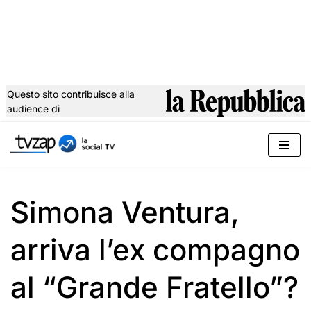
Questo sito contribuisce alla
audience di
Vai
al
contenuto
Simona Ventura,
arriva l’ex compagno
al “Grande Fratello”?