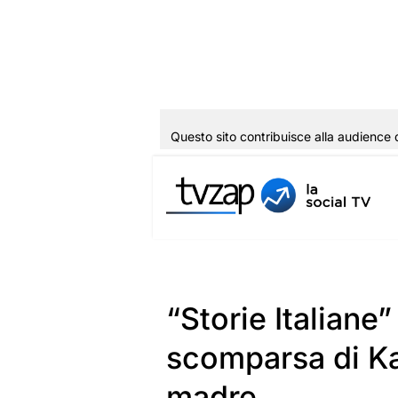
Questo sito contribuisce alla audience 
Vai
al
contenuto
“Storie Italiane”
scomparsa di Kat
madre