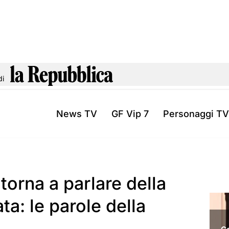
di
News TV
GF Vip 7
Personaggi TV
 torna a parlare della
a: le parole della