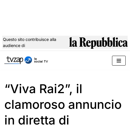
Questo sito contribuisce alla
audience di
Vai
al
contenuto
“Viva Rai2”, il
clamoroso annuncio
in diretta di