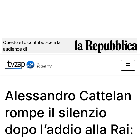
Questo sito contribuisce alla
audience di
Vai
al
contenuto
Alessandro Cattelan
rompe il silenzio
dopo l’addio alla Rai: