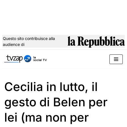
Questo sito contribuisce alla
audience di
Vai
al
contenuto
Cecilia in lutto, il
gesto di Belen per
lei (ma non per