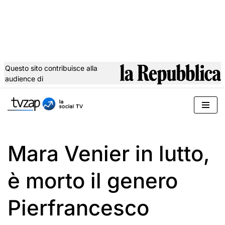
Questo sito contribuisce alla
audience di
Vai
al
contenuto
Mara Venier in lutto,
è morto il genero
Pierfrancesco