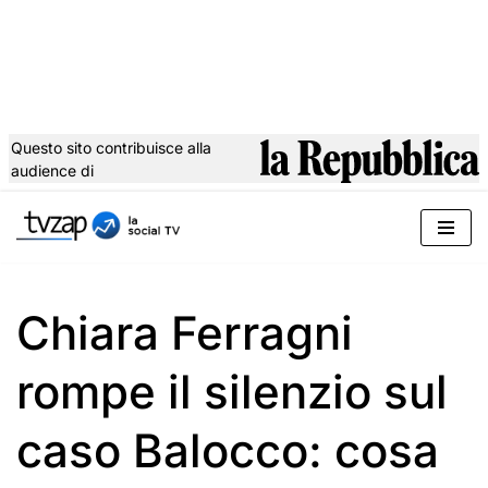
Questo sito contribuisce alla
audience di
Vai
al
contenuto
Chiara Ferragni
rompe il silenzio sul
caso Balocco: cosa