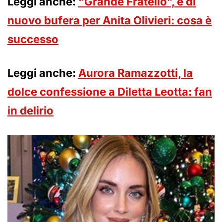
Leggi anche:
“Grande Fratello”, è di
nuovo bufera per Anita Olivieri: cosa è
successo
Leggi anche:
Aurora Ramazzotti, la
dolce confessione a Diletta Leotta: fan
in delirio