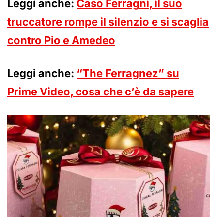
Leggi anche:
Caso Ferragni, il suo
truccatore rompe il silenzio e si scaglia
contro Pio e Amedeo
Leggi anche:
“The Ferragnez” su
Prime Video, cosa che c’è da sapere