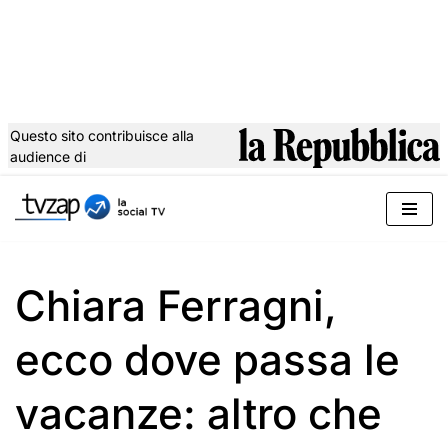
Questo sito contribuisce alla
audience di
Vai
al
contenuto
Chiara Ferragni,
ecco dove passa le
vacanze: altro che