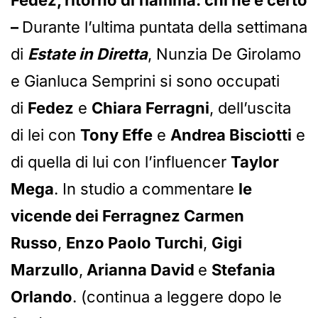
Fedez, ritorno di fiamma: chi ne è certo
–
Durante l’ultima puntata della settimana
di
Estate in Diretta
, Nunzia De Girolamo
e Gianluca Semprini si sono occupati
di
Fedez
e
Chiara Ferragni
, dell’uscita
di lei con
Tony Effe
e
Andrea Bisciotti
e
di quella di lui con l’influencer
Taylor
Mega
. In studio a commentare
le
vicende dei Ferragnez Carmen
Russo
,
Enzo Paolo Turchi
,
Gigi
Marzullo
,
Arianna David
e
Stefania
Orlando
. (continua a leggere dopo le