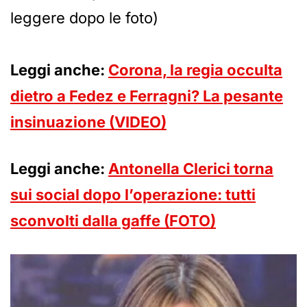
leggere dopo le foto)
Leggi anche:
Corona, la regia occulta
dietro a Fedez e Ferragni? La pesante
insinuazione (VIDEO)
Leggi anche:
Antonella Clerici torna
sui social dopo l’operazione: tutti
sconvolti dalla gaffe (FOTO)