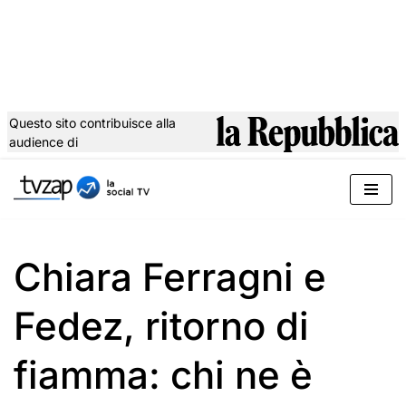
Questo sito contribuisce alla
audience di
Vai
al
contenuto
Chiara Ferragni e
Fedez, ritorno di
fiamma: chi ne è