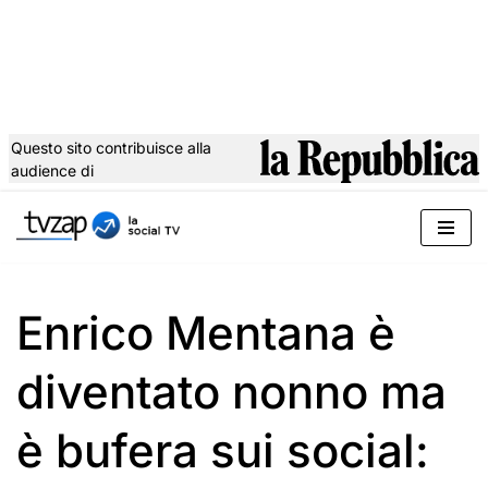
Questo sito contribuisce alla
audience di
Vai
al
contenuto
Enrico Mentana è
diventato nonno ma
è bufera sui social: