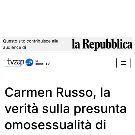
Questo sito contribuisce alla
audience di
Vai
al
contenuto
Carmen Russo, la
verità sulla presunta
omosessualità di